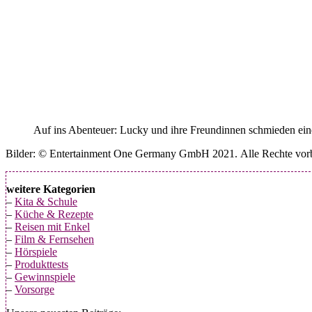
Auf ins Abenteuer: Lucky und ihre Freundinnen schmieden ein
Bilder: © Entertainment One Germany GmbH 2021. Alle Rechte vorb
weitere Kategorien
–
Kita & Schule
–
Küche & Rezepte
–
Reisen mit Enkel
–
Film & Fernsehen
–
Hörspiele
–
Produkttests
–
Gewinnspiele
–
Vorsorge