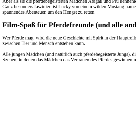
Aber als sie die pferdebegeisterten Mädchen Abigail und Pru kennenlernt
Ganz besonders fasziniert ist Lucky von einem wilden Mustang namens
spannendes Abenteuer, um den Hengst zu retten.
Film-Spaß für Pferdefreunde (und alle and
Wer Pferde mag, wird die neue Geschichte mit Spirit in der Hauptroll
zwischen Tier und Mensch entstehen kann.
Alle jungen Mädchen (und natürlich auch pferdebegeisterte Jungs), d
Szenen, in denen das Mädchen das Vertrauen des Pferdes gewinnen m